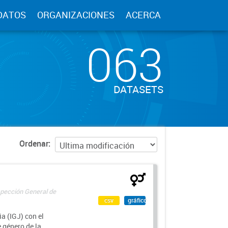
DATOS
ORGANIZACIONES
ACERCA
063
DATASETS
Ordenar
spección General de
csv
gráfico
a (IGJ) con el
e género de la