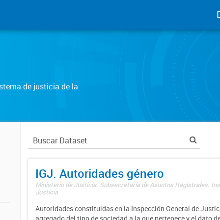
tema de justicia de la
IGJ. Autoridades género
Ministerio de Justicia. Subsecretaría de Asuntos Registrales. In
Justicia
Autoridades constituidas en la Inspección General de Justici
agregado del tipo de sociedad a la que pertenece y el dato d