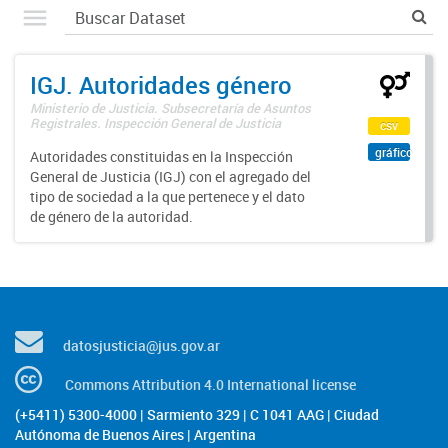
IGJ. Autoridades género
Ministerio de Justicia. Subsecretaría de Asuntos
Registrales. Inspección General de Justicia
csv
gráfico
Autoridades constituidas en la Inspección
General de Justicia (IGJ) con el agregado del
tipo de sociedad a la que pertenece y el dato
de género de la autoridad.
datosjusticia@jus.gov.ar
Commons Attribution 4.0 International license
(+5411) 5300-4000 | Sarmiento 329 | C 1041 AAG | Ciudad
Autónoma de Buenos Aires | Argentina