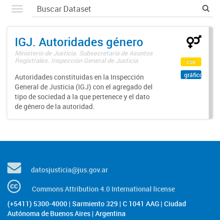
IGJ. Autoridades género
Ministerio de Justicia. Subsecretaría de Asuntos
Registrales. Inspección General de Justicia
csv
gráfico
Autoridades constituidas en la Inspección
General de Justicia (IGJ) con el agregado del
tipo de sociedad a la que pertenece y el dato
de género de la autoridad.
datosjusticia@jus.gov.ar
Commons Attribution 4.0 International license
(+5411) 5300-4000 | Sarmiento 329 | C 1041 AAG | Ciudad
Autónoma de Buenos Aires | Argentina