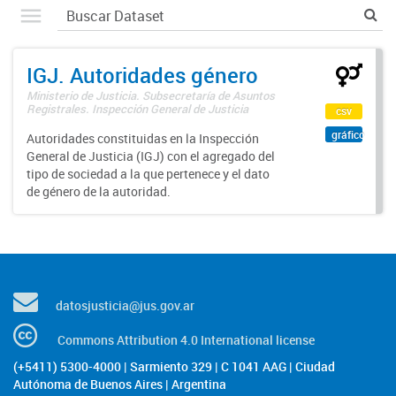
IGJ. Autoridades género
Ministerio de Justicia. Subsecretaría de Asuntos
Registrales. Inspección General de Justicia
csv
gráfico
Autoridades constituidas en la Inspección
General de Justicia (IGJ) con el agregado del
tipo de sociedad a la que pertenece y el dato
de género de la autoridad.
datosjusticia@jus.gov.ar
Commons Attribution 4.0 International license
(+5411) 5300-4000 | Sarmiento 329 | C 1041 AAG | Ciudad
Autónoma de Buenos Aires | Argentina