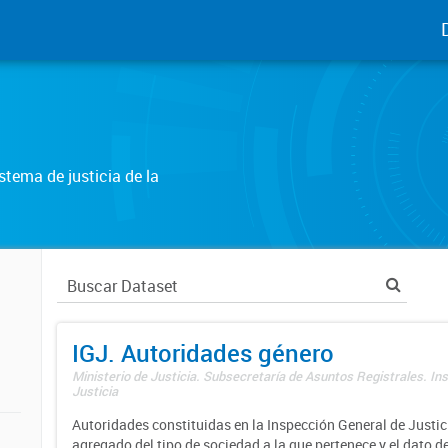
tema de justicia de la
IGJ. Autoridades género
Ministerio de Justicia. Subsecretaría de Asuntos Registrales. In
Justicia
Autoridades constituidas en la Inspección General de Justici
agregado del tipo de sociedad a la que pertenece y el dato d