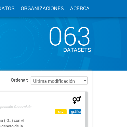
DATOS
ORGANIZACIONES
ACERCA
063
DATASETS
Ordenar
spección General de
csv
gráfico
a (IGJ) con el
e género de la