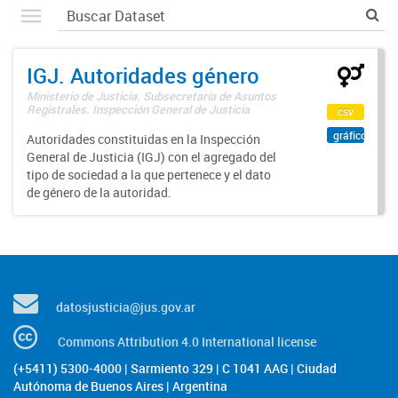
IGJ. Autoridades género
Ministerio de Justicia. Subsecretaría de Asuntos
Registrales. Inspección General de Justicia
csv
gráfico
Autoridades constituidas en la Inspección
General de Justicia (IGJ) con el agregado del
tipo de sociedad a la que pertenece y el dato
de género de la autoridad.
datosjusticia@jus.gov.ar
Commons Attribution 4.0 International license
(+5411) 5300-4000 | Sarmiento 329 | C 1041 AAG | Ciudad
Autónoma de Buenos Aires | Argentina