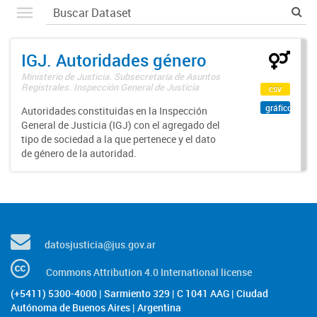
IGJ. Autoridades género
Ministerio de Justicia. Subsecretaría de Asuntos
Registrales. Inspección General de Justicia
csv
gráfico
Autoridades constituidas en la Inspección
General de Justicia (IGJ) con el agregado del
tipo de sociedad a la que pertenece y el dato
de género de la autoridad.
datosjusticia@jus.gov.ar
Commons Attribution 4.0 International license
(+5411) 5300-4000 | Sarmiento 329 | C 1041 AAG | Ciudad
Autónoma de Buenos Aires | Argentina