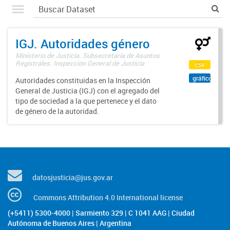
IGJ. Autoridades género
Ministerio de Justicia. Subsecretaría de Asuntos
Registrales. Inspección General de Justicia
csv
gráfico
Autoridades constituidas en la Inspección
General de Justicia (IGJ) con el agregado del
tipo de sociedad a la que pertenece y el dato
de género de la autoridad.
datosjusticia@jus.gov.ar
Commons Attribution 4.0 International license
(+5411) 5300-4000 | Sarmiento 329 | C 1041 AAG | Ciudad
Autónoma de Buenos Aires | Argentina