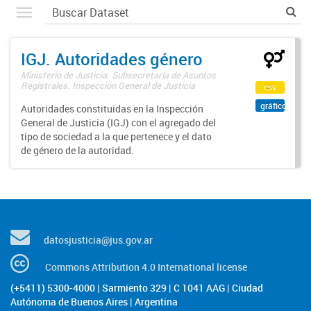
IGJ. Autoridades género
Ministerio de Justicia. Subsecretaría de Asuntos
Registrales. Inspección General de Justicia
csv
gráfico
Autoridades constituidas en la Inspección
General de Justicia (IGJ) con el agregado del
tipo de sociedad a la que pertenece y el dato
de género de la autoridad.
datosjusticia@jus.gov.ar
Commons Attribution 4.0 International license
(+5411) 5300-4000 | Sarmiento 329 | C 1041 AAG | Ciudad
Autónoma de Buenos Aires | Argentina