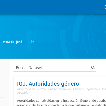
tema de justicia de la
IGJ. Autoridades género
Ministerio de Justicia. Subsecretaría de Asuntos Registrales. In
Justicia
Autoridades constituidas en la Inspección General de Justici
agregado del tipo de sociedad a la que pertenece y el dato d