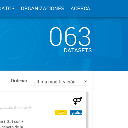
DATOS
ORGANIZACIONES
ACERCA
063
DATASETS
Ordenar
spección General de
csv
gráfico
a (IGJ) con el
e género de la