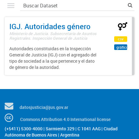
IGJ. Autoridades género
Ministerio de Justicia. Subsecretaría de Asuntos
Registrales. Inspección General de Justicia
csv
gráfico
Autoridades constituidas en la Inspección
General de Justicia (IGJ) con el agregado del
tipo de sociedad a la que pertenece y el dato
de género de la autoridad.
datosjusticia@jus.gov.ar
Commons Attribution 4.0 International license
(+5411) 5300-4000 | Sarmiento 329 | C 1041 AAG | Ciudad
Autónoma de Buenos Aires | Argentina