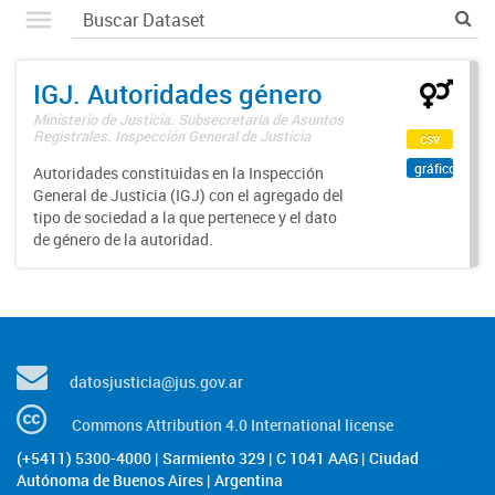
IGJ. Autoridades género
Ministerio de Justicia. Subsecretaría de Asuntos
Registrales. Inspección General de Justicia
csv
gráfico
Autoridades constituidas en la Inspección
General de Justicia (IGJ) con el agregado del
tipo de sociedad a la que pertenece y el dato
de género de la autoridad.
datosjusticia@jus.gov.ar
Commons Attribution 4.0 International license
(+5411) 5300-4000 | Sarmiento 329 | C 1041 AAG | Ciudad
Autónoma de Buenos Aires | Argentina