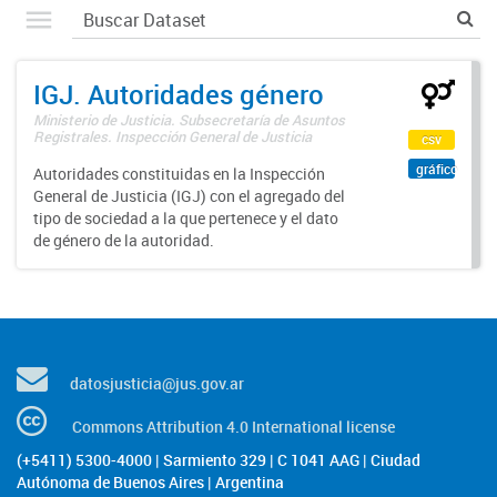
IGJ. Autoridades género
Ministerio de Justicia. Subsecretaría de Asuntos
Registrales. Inspección General de Justicia
csv
gráfico
Autoridades constituidas en la Inspección
General de Justicia (IGJ) con el agregado del
tipo de sociedad a la que pertenece y el dato
de género de la autoridad.
datosjusticia@jus.gov.ar
Commons Attribution 4.0 International license
(+5411) 5300-4000 | Sarmiento 329 | C 1041 AAG | Ciudad
Autónoma de Buenos Aires | Argentina