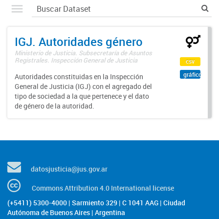
IGJ. Autoridades género
Ministerio de Justicia. Subsecretaría de Asuntos
Registrales. Inspección General de Justicia
csv
gráfico
Autoridades constituidas en la Inspección
General de Justicia (IGJ) con el agregado del
tipo de sociedad a la que pertenece y el dato
de género de la autoridad.
datosjusticia@jus.gov.ar
Commons Attribution 4.0 International license
(+5411) 5300-4000 | Sarmiento 329 | C 1041 AAG | Ciudad
Autónoma de Buenos Aires | Argentina