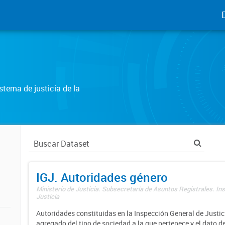
tema de justicia de la
IGJ. Autoridades género
Ministerio de Justicia. Subsecretaría de Asuntos Registrales. In
Justicia
Autoridades constituidas en la Inspección General de Justici
agregado del tipo de sociedad a la que pertenece y el dato d