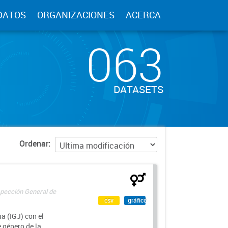
DATOS
ORGANIZACIONES
ACERCA
063
DATASETS
Ordenar
spección General de
csv
gráfico
a (IGJ) con el
e género de la