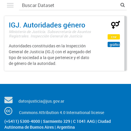
IGJ. Autoridades género
Ministerio de Justicia. Subsecretaría de Asuntos
Registrales. Inspección General de Justicia
csv
gráfico
Autoridades constituidas en la Inspección
General de Justicia (IGJ) con el agregado del
tipo de sociedad a la que pertenece y el dato
de género de la autoridad.
datosjusticia@jus.gov.ar
Commons Attribution 4.0 International license
(+5411) 5300-4000 | Sarmiento 329 | C 1041 AAG | Ciudad
Autónoma de Buenos Aires | Argentina