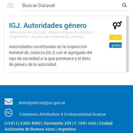
IGJ. Autoridades género
Ministerio de Justicia. Subsecretaría de Asuntos
Registrales. Inspección General de Justicia
csv
gráfico
Autoridades constituidas en la Inspección
General de Justicia (IGJ) con el agregado del
tipo de sociedad a la que pertenece y el dato
de género de la autoridad.
datosjusticia@jus.gov.ar
Commons Attribution 4.0 International license
(+5411) 5300-4000 | Sarmiento 329 | C 1041 AAG | Ciudad
Autónoma de Buenos Aires | Argentina