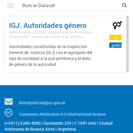
IGJ. Autoridades género
Ministerio de Justicia. Subsecretaría de Asuntos
Registrales. Inspección General de Justicia
csv
gráfico
Autoridades constituidas en la Inspección
General de Justicia (IGJ) con el agregado del
tipo de sociedad a la que pertenece y el dato
de género de la autoridad.
datosjusticia@jus.gov.ar
Commons Attribution 4.0 International license
(+5411) 5300-4000 | Sarmiento 329 | C 1041 AAG | Ciudad
Autónoma de Buenos Aires | Argentina