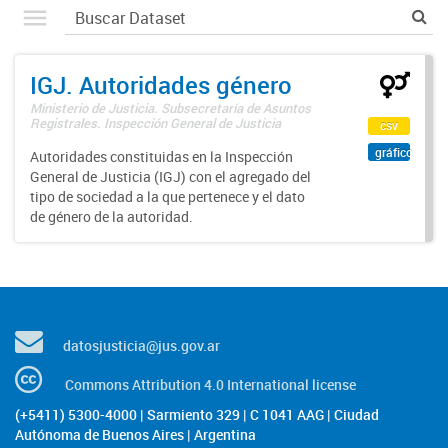
IGJ. Autoridades género
Ministerio de Justicia. Subsecretaría de Asuntos
Registrales. Inspección General de Justicia
csv
gráfico
Autoridades constituidas en la Inspección
General de Justicia (IGJ) con el agregado del
tipo de sociedad a la que pertenece y el dato
de género de la autoridad.
datosjusticia@jus.gov.ar
Commons Attribution 4.0 International license
(+5411) 5300-4000 | Sarmiento 329 | C 1041 AAG | Ciudad
Autónoma de Buenos Aires | Argentina