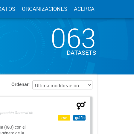
DATOS
ORGANIZACIONES
ACERCA
063
DATASETS
Ordenar
spección General de
csv
gráfico
a (IGJ) con el
e género de la