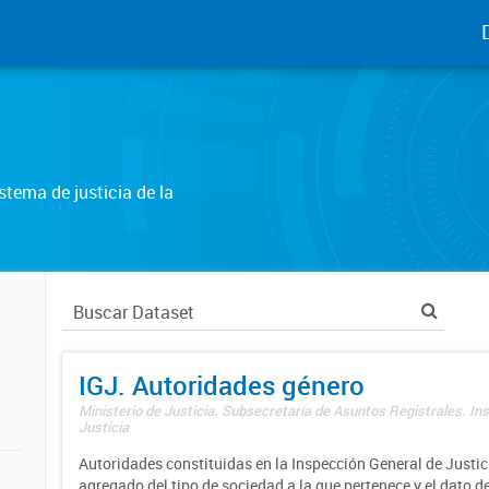
tema de justicia de la
IGJ. Autoridades género
Ministerio de Justicia. Subsecretaría de Asuntos Registrales. In
Justicia
Autoridades constituidas en la Inspección General de Justici
agregado del tipo de sociedad a la que pertenece y el dato d