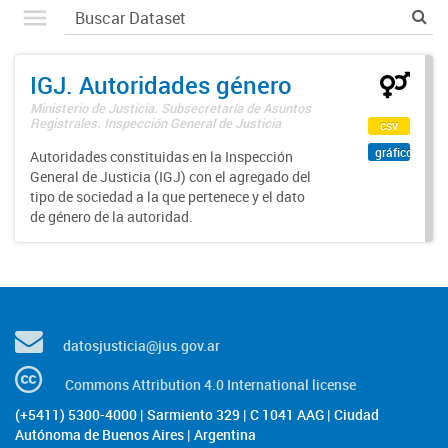
IGJ. Autoridades género
Ministerio de Justicia. Subsecretaría de Asuntos
Registrales. Inspección General de Justicia
csv
gráfico
Autoridades constituidas en la Inspección
General de Justicia (IGJ) con el agregado del
tipo de sociedad a la que pertenece y el dato
de género de la autoridad.
datosjusticia@jus.gov.ar
Commons Attribution 4.0 International license
(+5411) 5300-4000 | Sarmiento 329 | C 1041 AAG | Ciudad
Autónoma de Buenos Aires | Argentina