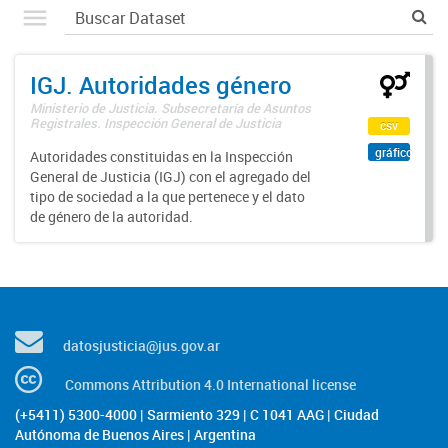
IGJ. Autoridades género
Ministerio de Justicia. Subsecretaría de Asuntos
Registrales. Inspección General de Justicia
csv
gráfico
Autoridades constituidas en la Inspección
General de Justicia (IGJ) con el agregado del
tipo de sociedad a la que pertenece y el dato
de género de la autoridad.
datosjusticia@jus.gov.ar
Commons Attribution 4.0 International license
(+5411) 5300-4000 | Sarmiento 329 | C 1041 AAG | Ciudad
Autónoma de Buenos Aires | Argentina