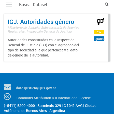
IGJ. Autoridades género
Ministerio de Justicia. Subsecretaría de Asuntos
Registrales. Inspección General de Justicia
csv
gráfico
Autoridades constituidas en la Inspección
General de Justicia (IGJ) con el agregado del
tipo de sociedad a la que pertenece y el dato
de género de la autoridad.
datosjusticia@jus.gov.ar
Commons Attribution 4.0 International license
(+5411) 5300-4000 | Sarmiento 329 | C 1041 AAG | Ciudad
Autónoma de Buenos Aires | Argentina