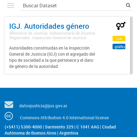
IGJ. Autoridades género
Ministerio de Justicia. Subsecretaría de Asuntos
Registrales. Inspección General de Justicia
csv
gráfico
Autoridades constituidas en la Inspección
General de Justicia (IGJ) con el agregado del
tipo de sociedad a la que pertenece y el dato
de género de la autoridad.
datosjusticia@jus.gov.ar
Commons Attribution 4.0 International license
(+5411) 5300-4000 | Sarmiento 329 | C 1041 AAG | Ciudad
Autónoma de Buenos Aires | Argentina