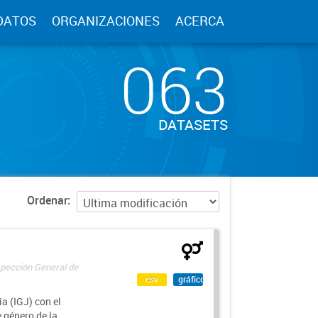
DATOS
ORGANIZACIONES
ACERCA
063
DATASETS
Ordenar
spección General de
csv
gráfico
a (IGJ) con el
e género de la