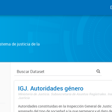
tema de justicia de la
IGJ. Autoridades género
Ministerio de Justicia. Subsecretaría de Asuntos Registrales. In
Justicia
Autoridades constituidas en la Inspección General de Justici
agregado del tipo de sociedad a la que pertenece y el dato d