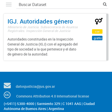
IGJ. Autoridades género
Ministerio de Justicia. Subsecretaría de Asuntos
Registrales. Inspección General de Justicia
csv
gráfico
Autoridades constituidas en la Inspección
General de Justicia (IGJ) con el agregado del
tipo de sociedad a la que pertenece y el dato
de género de la autoridad.
datosjusticia@jus.gov.ar
Commons Attribution 4.0 International license
(+5411) 5300-4000 | Sarmiento 329 | C 1041 AAG | Ciudad
Autónoma de Buenos Aires | Argentina