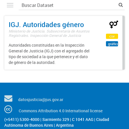
IGJ. Autoridades género
Ministerio de Justicia. Subsecretaría de Asuntos
Registrales. Inspección General de Justicia
csv
gráfico
Autoridades constituidas en la Inspección
General de Justicia (IGJ) con el agregado del
tipo de sociedad a la que pertenece y el dato
de género de la autoridad.
datosjusticia@jus.gov.ar
Commons Attribution 4.0 International license
(+5411) 5300-4000 | Sarmiento 329 | C 1041 AAG | Ciudad
Autónoma de Buenos Aires | Argentina