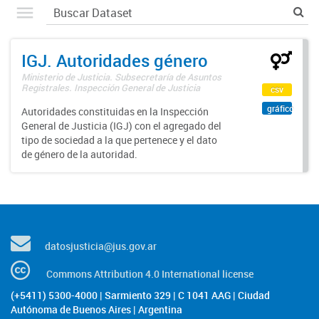
IGJ. Autoridades género
Ministerio de Justicia. Subsecretaría de Asuntos
Registrales. Inspección General de Justicia
csv
gráfico
Autoridades constituidas en la Inspección
General de Justicia (IGJ) con el agregado del
tipo de sociedad a la que pertenece y el dato
de género de la autoridad.
datosjusticia@jus.gov.ar
Commons Attribution 4.0 International license
(+5411) 5300-4000 | Sarmiento 329 | C 1041 AAG | Ciudad
Autónoma de Buenos Aires | Argentina