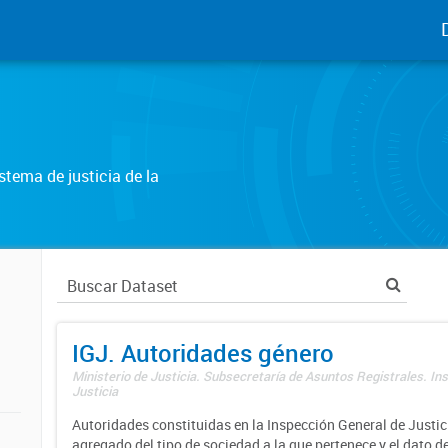
tema de justicia de la
IGJ. Autoridades género
Ministerio de Justicia. Subsecretaría de Asuntos Registrales. In
Justicia
Autoridades constituidas en la Inspección General de Justici
agregado del tipo de sociedad a la que pertenece y el dato d