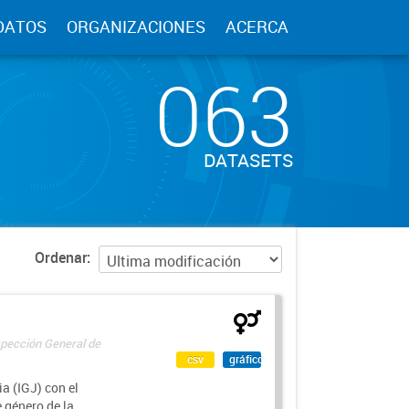
DATOS
ORGANIZACIONES
ACERCA
063
DATASETS
Ordenar
spección General de
csv
gráfico
a (IGJ) con el
e género de la