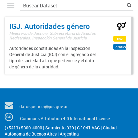
IGJ. Autoridades género
Ministerio de Justicia. Subsecretaría de Asuntos
Registrales. Inspección General de Justicia
csv
gráfico
Autoridades constituidas en la Inspección
General de Justicia (IGJ) con el agregado del
tipo de sociedad a la que pertenece y el dato
de género de la autoridad.
datosjusticia@jus.gov.ar
Commons Attribution 4.0 International license
(+5411) 5300-4000 | Sarmiento 329 | C 1041 AAG | Ciudad
Autónoma de Buenos Aires | Argentina