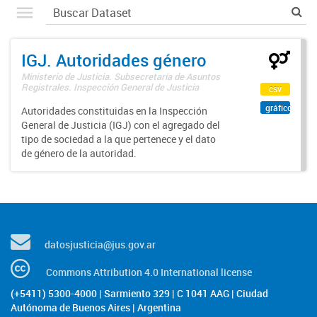
IGJ. Autoridades género
Ministerio de Justicia. Subsecretaría de Asuntos
Registrales. Inspección General de Justicia
csv
gráfico
Autoridades constituidas en la Inspección
General de Justicia (IGJ) con el agregado del
tipo de sociedad a la que pertenece y el dato
de género de la autoridad.
datosjusticia@jus.gov.ar
Commons Attribution 4.0 International license
(+5411) 5300-4000 | Sarmiento 329 | C 1041 AAG | Ciudad
Autónoma de Buenos Aires | Argentina