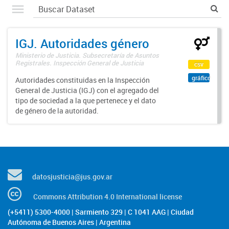
IGJ. Autoridades género
Ministerio de Justicia. Subsecretaría de Asuntos
Registrales. Inspección General de Justicia
csv
gráfico
Autoridades constituidas en la Inspección
General de Justicia (IGJ) con el agregado del
tipo de sociedad a la que pertenece y el dato
de género de la autoridad.
datosjusticia@jus.gov.ar
Commons Attribution 4.0 International license
(+5411) 5300-4000 | Sarmiento 329 | C 1041 AAG | Ciudad
Autónoma de Buenos Aires | Argentina