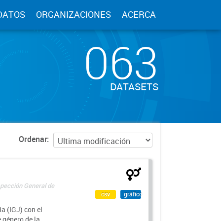
DATOS
ORGANIZACIONES
ACERCA
063
DATASETS
Ordenar
spección General de
csv
gráfico
a (IGJ) con el
e género de la