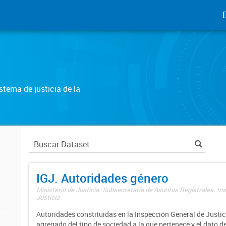
tema de justicia de la
IGJ. Autoridades género
Ministerio de Justicia. Subsecretaría de Asuntos Registrales. In
Justicia
Autoridades constituidas en la Inspección General de Justici
agregado del tipo de sociedad a la que pertenece y el dato d