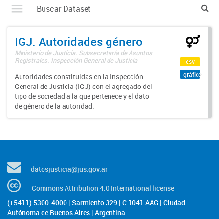
IGJ. Autoridades género
Ministerio de Justicia. Subsecretaría de Asuntos
Registrales. Inspección General de Justicia
csv
gráfico
Autoridades constituidas en la Inspección
General de Justicia (IGJ) con el agregado del
tipo de sociedad a la que pertenece y el dato
de género de la autoridad.
datosjusticia@jus.gov.ar
Commons Attribution 4.0 International license
(+5411) 5300-4000 | Sarmiento 329 | C 1041 AAG | Ciudad
Autónoma de Buenos Aires | Argentina