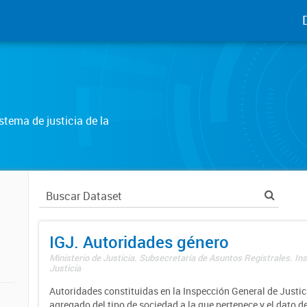
tema de justicia de la
IGJ. Autoridades género
Ministerio de Justicia. Subsecretaría de Asuntos Registrales. In
Justicia
Autoridades constituidas en la Inspección General de Justici
agregado del tipo de sociedad a la que pertenece y el dato d