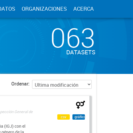
DATOS
ORGANIZACIONES
ACERCA
063
DATASETS
Ordenar
spección General de
csv
gráfico
a (IGJ) con el
e género de la