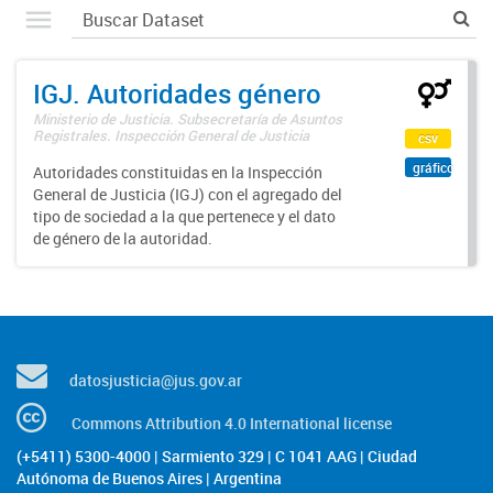
IGJ. Autoridades género
Ministerio de Justicia. Subsecretaría de Asuntos
Registrales. Inspección General de Justicia
csv
gráfico
Autoridades constituidas en la Inspección
General de Justicia (IGJ) con el agregado del
tipo de sociedad a la que pertenece y el dato
de género de la autoridad.
datosjusticia@jus.gov.ar
Commons Attribution 4.0 International license
(+5411) 5300-4000 | Sarmiento 329 | C 1041 AAG | Ciudad
Autónoma de Buenos Aires | Argentina