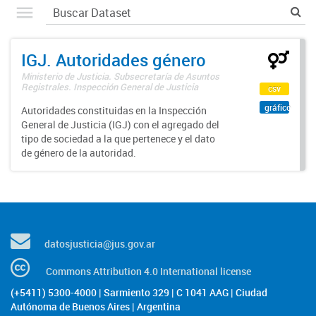
IGJ. Autoridades género
Ministerio de Justicia. Subsecretaría de Asuntos
Registrales. Inspección General de Justicia
csv
gráfico
Autoridades constituidas en la Inspección
General de Justicia (IGJ) con el agregado del
tipo de sociedad a la que pertenece y el dato
de género de la autoridad.
datosjusticia@jus.gov.ar
Commons Attribution 4.0 International license
(+5411) 5300-4000 | Sarmiento 329 | C 1041 AAG | Ciudad
Autónoma de Buenos Aires | Argentina