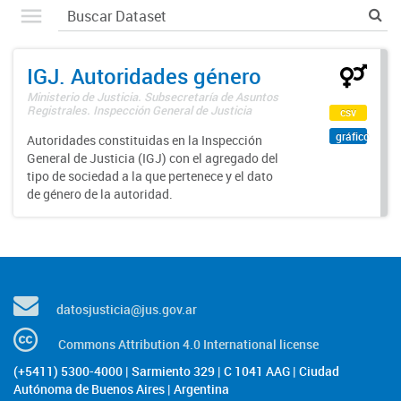
IGJ. Autoridades género
Ministerio de Justicia. Subsecretaría de Asuntos
Registrales. Inspección General de Justicia
csv
gráfico
Autoridades constituidas en la Inspección
General de Justicia (IGJ) con el agregado del
tipo de sociedad a la que pertenece y el dato
de género de la autoridad.
datosjusticia@jus.gov.ar
Commons Attribution 4.0 International license
(+5411) 5300-4000 | Sarmiento 329 | C 1041 AAG | Ciudad
Autónoma de Buenos Aires | Argentina