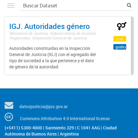
IGJ. Autoridades género
Ministerio de Justicia. Subsecretaría de Asuntos
Registrales. Inspección General de Justicia
csv
gráfico
Autoridades constituidas en la Inspección
General de Justicia (IGJ) con el agregado del
tipo de sociedad a la que pertenece y el dato
de género de la autoridad.
datosjusticia@jus.gov.ar
Commons Attribution 4.0 International license
(+5411) 5300-4000 | Sarmiento 329 | C 1041 AAG | Ciudad
Autónoma de Buenos Aires | Argentina