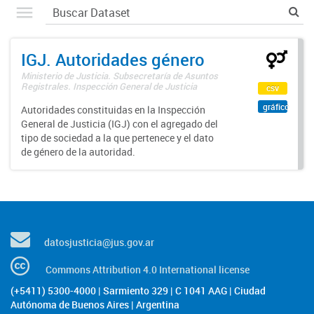
IGJ. Autoridades género
Ministerio de Justicia. Subsecretaría de Asuntos
Registrales. Inspección General de Justicia
csv
gráfico
Autoridades constituidas en la Inspección
General de Justicia (IGJ) con el agregado del
tipo de sociedad a la que pertenece y el dato
de género de la autoridad.
datosjusticia@jus.gov.ar
Commons Attribution 4.0 International license
(+5411) 5300-4000 | Sarmiento 329 | C 1041 AAG | Ciudad
Autónoma de Buenos Aires | Argentina