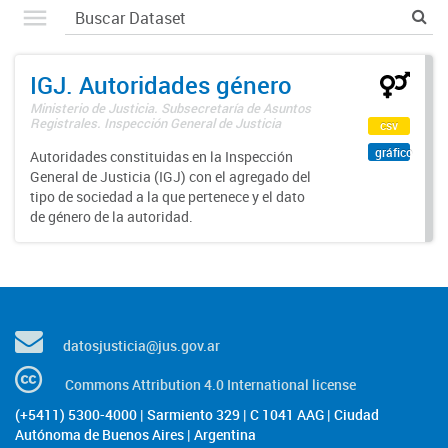
IGJ. Autoridades género
Ministerio de Justicia. Subsecretaría de Asuntos
Registrales. Inspección General de Justicia
csv
gráfico
Autoridades constituidas en la Inspección
General de Justicia (IGJ) con el agregado del
tipo de sociedad a la que pertenece y el dato
de género de la autoridad.
datosjusticia@jus.gov.ar
Commons Attribution 4.0 International license
(+5411) 5300-4000 | Sarmiento 329 | C 1041 AAG | Ciudad
Autónoma de Buenos Aires | Argentina