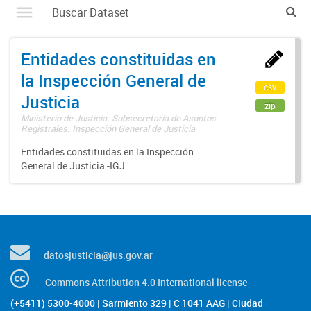
Entidades constituidas en
la Inspección General de
csv
Justicia
zip
Ministerio de Justicia. Subsecretaría de Asuntos
Registrales. Inspección General de Justicia
Entidades constituidas en la Inspección
General de Justicia -IGJ.
datosjusticia@jus.gov.ar
Commons Attribution 4.0 International license
(+5411) 5300-4000 | Sarmiento 329 | C 1041 AAG | Ciudad