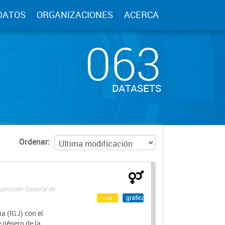
DATOS
ORGANIZACIONES
ACERCA
063
DATASETS
Ordenar
spección General de
csv
gráfico
a (IGJ) con el
e género de la