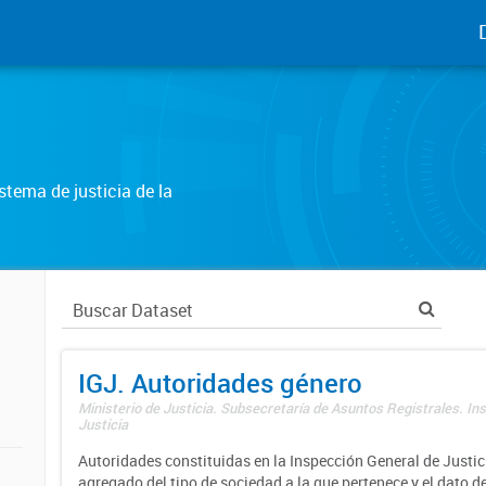
tema de justicia de la
IGJ. Autoridades género
Ministerio de Justicia. Subsecretaría de Asuntos Registrales. In
Justicia
Autoridades constituidas en la Inspección General de Justici
agregado del tipo de sociedad a la que pertenece y el dato d