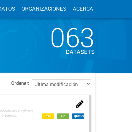
DATOS
ORGANIZACIONES
ACERCA
063
DATASETS
Ordenar
ección del Registro
 Federal...
csv
zip
gráfico