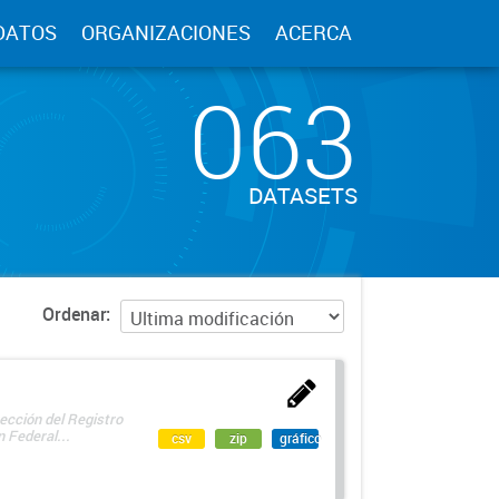
DATOS
ORGANIZACIONES
ACERCA
063
DATASETS
Ordenar
ección del Registro
 Federal...
csv
zip
gráfico