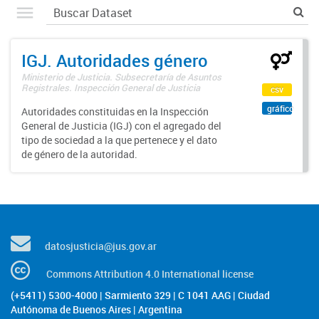
IGJ. Autoridades género
Ministerio de Justicia. Subsecretaría de Asuntos
Registrales. Inspección General de Justicia
csv
gráfico
Autoridades constituidas en la Inspección
General de Justicia (IGJ) con el agregado del
tipo de sociedad a la que pertenece y el dato
de género de la autoridad.
datosjusticia@jus.gov.ar
Commons Attribution 4.0 International license
(+5411) 5300-4000 | Sarmiento 329 | C 1041 AAG | Ciudad
Autónoma de Buenos Aires | Argentina