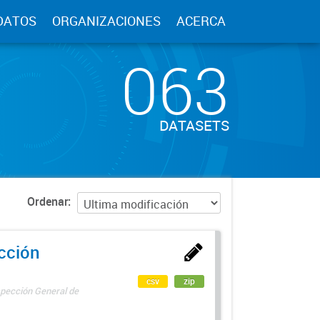
DATOS
ORGANIZACIONES
ACERCA
063
DATASETS
Ordenar
ección
csv
zip
spección General de