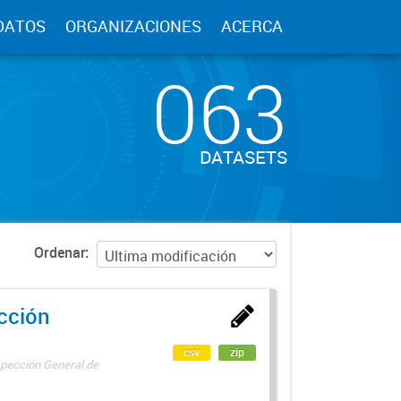
DATOS
ORGANIZACIONES
ACERCA
063
DATASETS
Ordenar
ección
csv
zip
spección General de