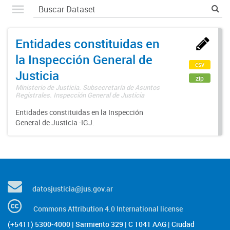
Entidades constituidas en
la Inspección General de
csv
Justicia
zip
Ministerio de Justicia. Subsecretaría de Asuntos
Registrales. Inspección General de Justicia
Entidades constituidas en la Inspección
General de Justicia -IGJ.
datosjusticia@jus.gov.ar
Commons Attribution 4.0 International license
(+5411) 5300-4000 | Sarmiento 329 | C 1041 AAG | Ciudad