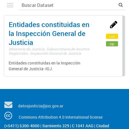
Entidades constituidas en
la Inspección General de
csv
Justicia
zip
Ministerio de Justicia. Subsecretaría de Asuntos
Registrales. Inspección General de Justicia
Entidades constituidas en la Inspección
General de Justicia -IGJ.
datosjusticia@jus.gov.ar
Commons Attribution 4.0 International license
(+5411) 5300-4000 | Sarmiento 329 | C 1041 AAG | Ciudad